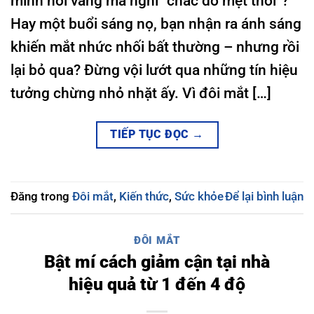
mình hơi vàng mà nghĩ “chắc do mệt thôi”?
Hay một buổi sáng nọ, bạn nhận ra ánh sáng
khiến mắt nhức nhối bất thường – nhưng rồi
lại bỏ qua? Đừng vội lướt qua những tín hiệu
tưởng chừng nhỏ nhặt ấy. Vì đôi mắt […]
TIẾP TỤC ĐỌC
→
Đăng trong
Đôi mắt
,
Kiến thức
,
Sức khỏe
Để lại bình luận
ĐÔI MẮT
Bật mí cách giảm cận tại nhà
hiệu quả từ 1 đến 4 độ