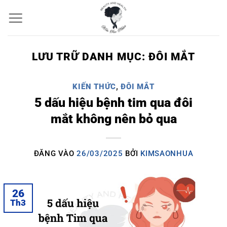
Bỏ
qua
nội
LƯU TRỮ DANH MỤC:
ĐÔI MẮT
dung
KIẾN THỨC
,
ĐÔI MẮT
5 dấu hiệu bệnh tim qua đôi
mắt không nên bỏ qua
ĐĂNG VÀO
26/03/2025
BỞI
KIMSAONHUA
26
Th3